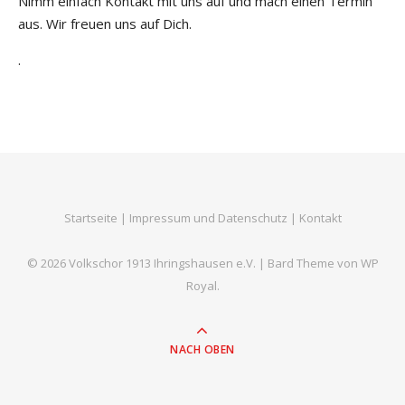
Nimm einfach Kontakt mit uns auf und mach einen Termin
aus. Wir freuen uns auf Dich.
.
Startseite
|
Impressum und Datenschutz
|
Kontakt
© 2026 Volkschor 1913 Ihringshausen e.V. |
Bard Theme von
WP
Royal
.
NACH OBEN