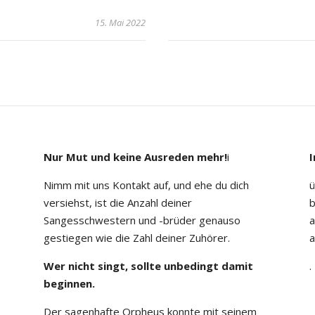
15. Mai 2022
Nur Mut und keine Ausreden mehr!
i
Nimm mit uns Kontakt auf, und ehe du dich
ü
versiehst, ist die Anzahl deiner
b
Sangesschwestern und -brüder genauso
a
gestiegen wie die Zahl deiner Zuhörer.
a
Wer nicht singt, sollte unbedingt damit
.
beginnen.
Der sagenhafte Orpheus konnte mit seinem